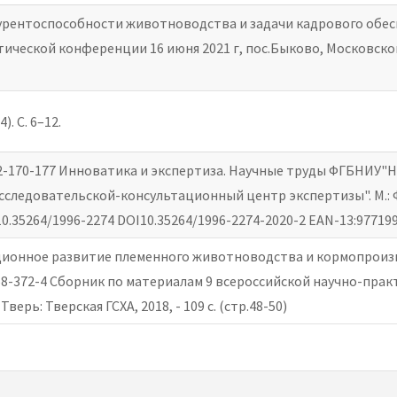
урентоспособности животноводства и задачи кадрового обес
ческой конференции 16 июня 2021 г, пос.Быково, Московской 
). С. 6–12.
-2-170-177 Инноватика и экспертиза. Научные труды ФГБНИУ"
сследовательской-консультационный центр экспертизы". М.: 
I 10.35264/1996-2274 DOI10.35264/1996-2274-2020-2 EAN-13:9771
ационное развитие племенного животноводства и кормопроизв
958-372-4 Сборник по материалам 9 всероссийской научно-пра
Тверь: Тверская ГСХА, 2018, - 109 с. (стр.48-50)