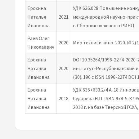
Ерохина
УДК 636.028 Повышение конк
Наталья
2021
международной научно-практи
Ивановна
с. Сборник включен в РИНЦ
Раев Олег
2020
Мир техники кино. 2020. № 2(14
Николаевич
Ерохина
DOI 10.35264/1996-2274-2020
Наталья
2020
институт-Республиканский и
Ивановна
(30). 196 с.ISSN 1996-2274 DO
Ерохина
УДК 636+633.2/4 А-18 Иннов
Наталья
2018
Сударева Н.П. ISBN 978-5-87
Ивановна
2018 г. на базе Тверской ГСХА, 